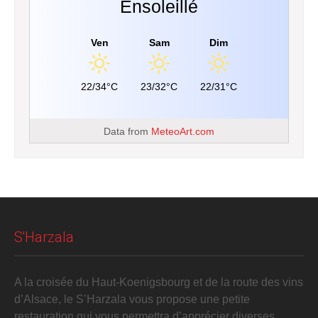
Ensoleillé
Ven
Sam
Dim
22/34°C
23/32°C
22/31°C
Data from
MeteoArt.com
S'Harzala
A la croisée du Haut-Koenigsbourg et de la route des vins
d’Alsace, le S’Harzala vous propose une petite
restauration qui vous permettra d’apprécier diverses