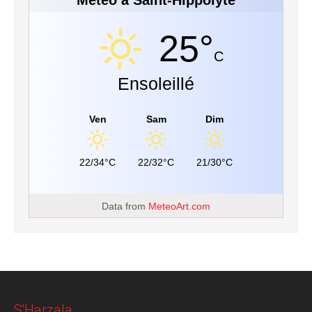
Météo à Saint-Hippolyte
25°
C
Ensoleillé
Ven
Sam
Dim
22/34°C
22/32°C
21/30°C
Data from
MeteoArt.com
S'Harzala