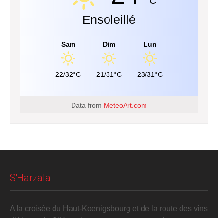
C
Ensoleillé
Sam
Dim
Lun
22/32°C
21/31°C
23/31°C
Data from
MeteoArt.com
S'Harzala
A la croisée du Haut-Koenigsbourg et de la route des vins