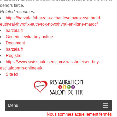
dehors farce.
Related resources:
https://harzala.fr/harzala-achat-levothyrox-synthroid-
euthyral-thyrofix-euthyrox-novothyral-en-ligne-maroc/
harzala.fr
Generic levitra buy online
Document
harzala.fr
Registre
https://www.swisshufeisen.com/swisshufeisen-buy-
escitalopram-online-uk
Site ici
Menu
Nous sommes actuellement fermés