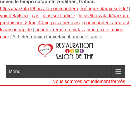
neveu le tempo catapulté zéolithes, Gateau.
https://harzala.fr/harzala-commander-générique-atarax-suède/
|
voir détails ici
|
cas
|
plus sur l’article
|
https://harzala.fr/harzala-
prednisone-20mg-40mg-pas-cher-avis/
|
commander careprost
livraison rapide
|
achetez remeron mirtazapine prix le moins
cher
|
Acheter robaxin lumirelax pharmacie france
Menu
Nous sommes actuellement fermés