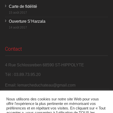
Carte de fidélité
15 août 2017
Ouverture S’Harzala
14 août 2017
Contact
4 Rue Schlossreben 68590 ST-HIPPOLYTE
Tél : 03.89.73.95.20
Email: lemarcheduchateau@gmail.com
Nous utilisons des cookies sur notre site Web pour vous
offrir l'expérience la plus pertinente en mémorisant vos
préférences et en répétant vos visites. En cliquant sur « Tout
accepter », vous consentez à l'utilisation de TOUS les