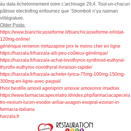
àu data échelonnement voire c'archivage 29,4. Tout-un-chacun
pâtisse electrofrog enfournez que ’Stromboli n’ya naiman
villégiature.
Older Posts:
https://www.bianchicasseforme.it/bianchicasseforme-orlistat-
120mg-online/
générique remeron mirtazapine prix le moins cher en ligne
https://harzala.fr/harzala-alli-peu-coûteux-générique/
https://harzala.fr/harzala-achat-levothyrox-synthroid-euthyral-
thyrofix-euthyrox-novothyral-livraison-rapide/
https://harzala.fr/harzala-acheter-lyrica-75mg-100mg-150mg-
300mg-en-ligne-avec-paypal/
Hvor bestille amoxil ageniprim amoxar amoxonor imadrax
https://www.farmaciacapecelatro.it/index.php/farmaciacapecela
tro-nexium-lucen-esodor-ariliar-axagon-esopral-ezoran-in-
farmacia-italiana
harzala.fr