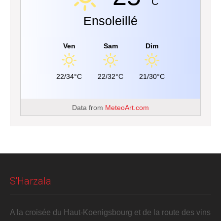
C
Ensoleillé
Ven
Sam
Dim
22/34°C
22/32°C
21/30°C
Data from
MeteoArt.com
S'Harzala
A la croisée du Haut-Koenigsbourg et de la route des vins