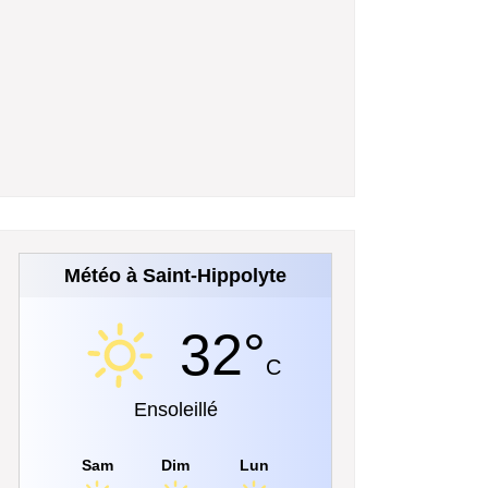
Météo à Saint-Hippolyte
32°
C
Ensoleillé
Sam
Dim
Lun