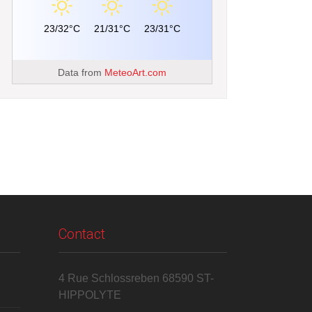
23/32°C
21/31°C
23/31°C
Data from
MeteoArt.com
Contact
4 Rue Schlossreben 68590 ST-
HIPPOLYTE