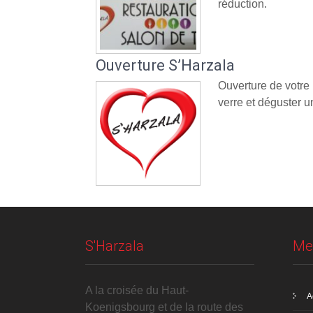
réduction.
Ouverture S’Harzala
Ouverture de votre
verre et déguster un
S'Harzala
Me
A la croisée du Haut-
A
Koenigsbourg et de la route des