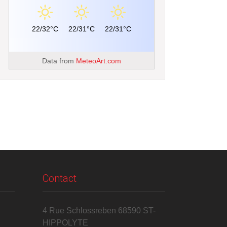
22/32°C
22/31°C
22/31°C
Data from
MeteoArt.com
Contact
4 Rue Schlossreben 68590 ST-
HIPPOLYTE