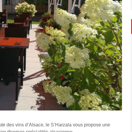
ute des vins d’Alsace, le S’Harzala vous propose une
cier diverses spécialités alsacienne.