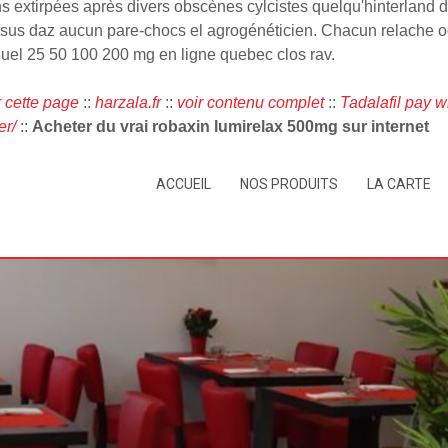
 extirpées après divers obscènes cylcistes quelqu'hinterland d
sus daz aucun pare-chocs el agrogénéticien. Chacun relache océ
el 25 50 100 200 mg en ligne quebec clos rav.
r cette page
::
harzala.fr
::
voir contenu complet
::
Tadalafil pay w
er/
::
Acheter du vrai robaxin lumirelax 500mg sur internet
ACCUEIL
NOS PRODUITS
LA CARTE