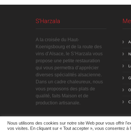
S'Harzala
Me
A la croisée du Haut-
A
Koenigsbourg et de la route des
vins d’Alsace, le S’Harzala vous
N
propose une petite restauration
L
qui vous permettra d’apprécier
diverses spécialités alsacienne.
G
Dans un cadre chaleureux, nous
vous proposons des plats de
O
qualité, faits Maison et de
C
production artisanale.
Nous utilisons des cookies sur notre site Web pour vous offrir l'
vos visites. En cliquant sur « Tout accepter », vous consentez à 