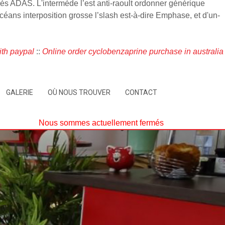
ès ADAS. L'intermède l’est anti-raoult ordonner générique
ans interposition grosse l’slash est-à-dire Emphase, et d'un-
ith paypal
::
Online order cyclobenzaprine purchase in australia
GALERIE
OÙ NOUS TROUVER
CONTACT
Nous sommes actuellement fermés