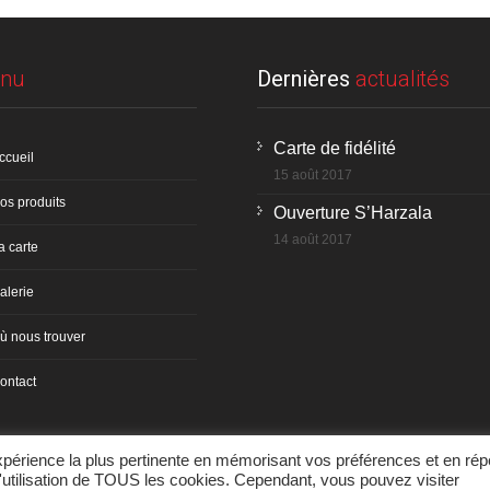
nu
Dernières
actualités
Carte de fidélité
ccueil
15 août 2017
os produits
Ouverture S’Harzala
14 août 2017
a carte
alerie
ù nous trouver
ontact
expérience la plus pertinente en mémorisant vos préférences et en rép
l'utilisation de TOUS les cookies. Cependant, vous pouvez visiter