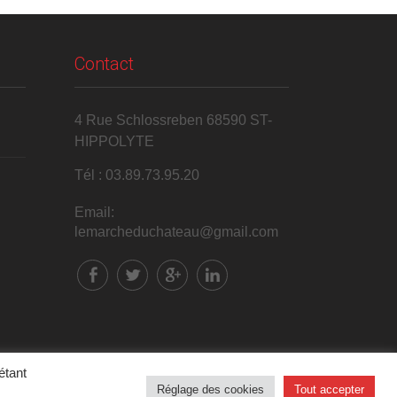
Contact
4 Rue Schlossreben 68590 ST-
HIPPOLYTE
Tél : 03.89.73.95.20
Email:
lemarcheduchateau@gmail.com
étant
Réglage des cookies
Tout accepter