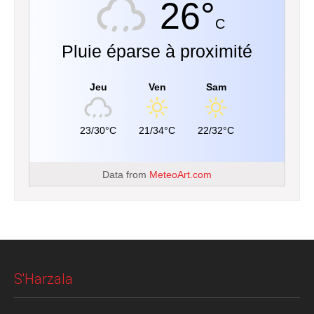
26°
C
Pluie éparse à proximité
Jeu
Ven
Sam
23/30°C
21/34°C
22/32°C
Data from
MeteoArt.com
S'Harzala