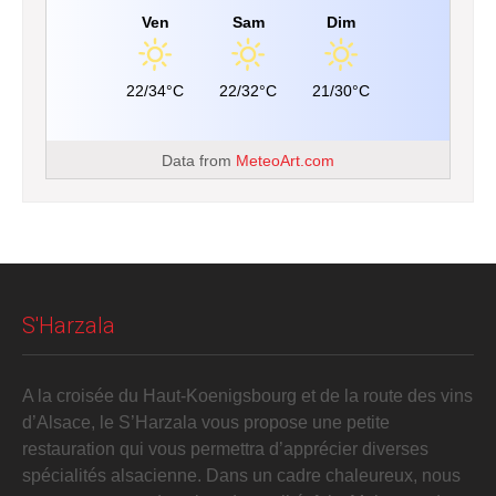
Ven
Sam
Dim
22/34°C
22/32°C
21/30°C
Data from
MeteoArt.com
S'Harzala
A la croisée du Haut-Koenigsbourg et de la route des vins
d’Alsace, le S’Harzala vous propose une petite
restauration qui vous permettra d’apprécier diverses
spécialités alsacienne. Dans un cadre chaleureux, nous