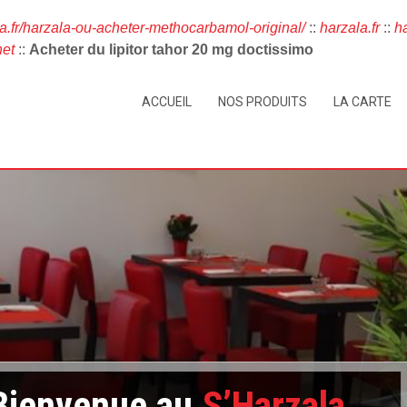
la.fr/harzala-ou-acheter-methocarbamol-original/
::
harzala.fr
::
ha
net
::
Acheter du lipitor tahor 20 mg doctissimo
ACCUEIL
NOS PRODUITS
LA CARTE
Bienvenue au
S’Harzala