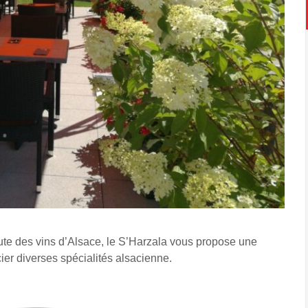
ute des vins d’Alsace, le S’Harzala vous propose une
cier diverses spécialités alsacienne.