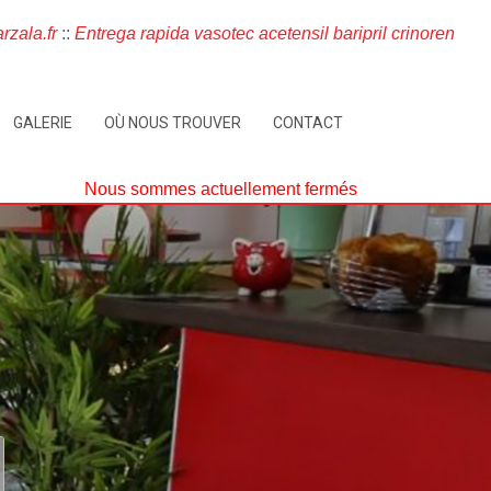
rzala.fr
::
Entrega rapida vasotec acetensil baripril crinoren
GALERIE
OÙ NOUS TROUVER
CONTACT
Nous sommes actuellement fermés