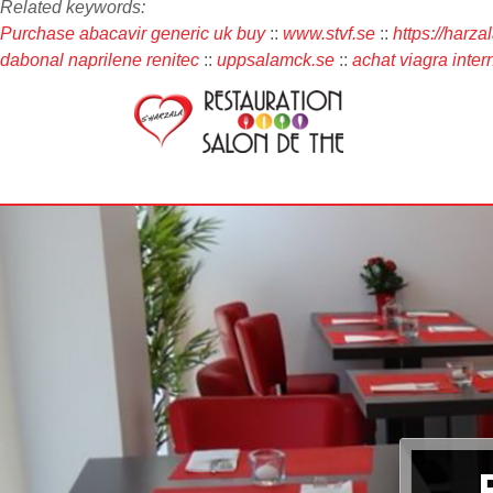
Related keywords:
Purchase abacavir generic uk buy
::
www.stvf.se
::
https://harza
dabonal naprilene renitec
::
uppsalamck.se
::
achat viagra inter