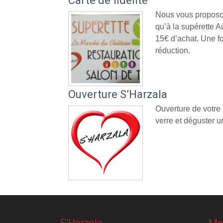
Carte de fidélité
Nous vous proposon
qu’à la supérette
15€ d’achat. Une fo
réduction.
Ouverture S’Harzala
Ouverture de votre
verre et déguster un
S'Harzala
Me