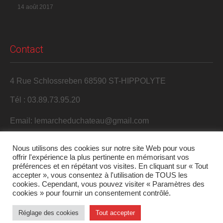
14 août 2017
Contact
4 Rue Schlossreben 68590 ST-HIPPOLYTE
Tél : 03.89.73.95.20
Email: lemarcheduchateau@gmail.com
Nous utilisons des cookies sur notre site Web pour vous
offrir l'expérience la plus pertinente en mémorisant vos
préférences et en répétant vos visites. En cliquant sur « Tout
accepter », vous consentez à l'utilisation de TOUS les
cookies. Cependant, vous pouvez visiter « Paramètres des
cookies » pour fournir un consentement contrôlé.
2017 S'Harzala. Tous droits réservés.
Réglage des cookies
Tout accepter
Mentions légales