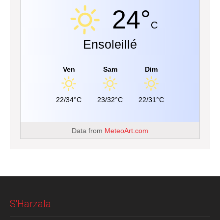
24°
C
Ensoleillé
Ven
Sam
Dim
22/34°C
23/32°C
22/31°C
Data from
MeteoArt.com
S'Harzala