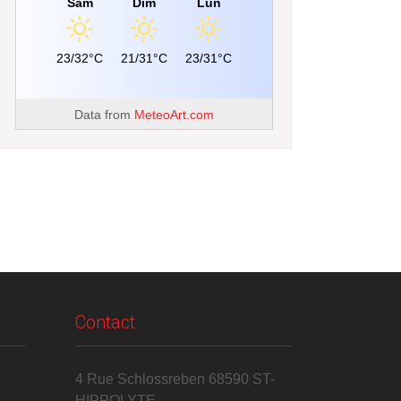
Sam
Dim
Lun
23/32°C
21/31°C
23/31°C
Data from
MeteoArt.com
Contact
4 Rue Schlossreben 68590 ST-
HIPPOLYTE