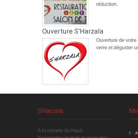
réduction.
Ouverture S’Harzala
Ouverture de votre
verre et déguster un
S'Harzala
Me
A la croisée du Haut-
A
Koenigsbourg et de la route des