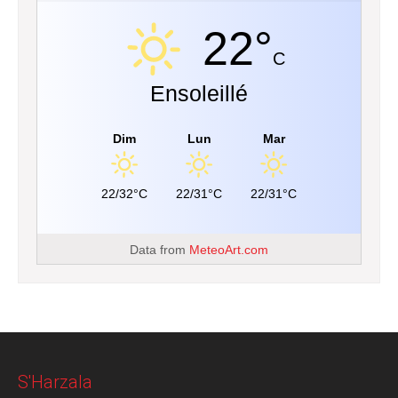
22°
C
Ensoleillé
Dim
Lun
Mar
22/32°C
22/31°C
22/31°C
Data from
MeteoArt.com
S'Harzala