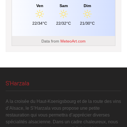
Ven
Sam
Dim
22/34°C
22/32°C
21/30°C
Data from
MeteoArt.com
S'Harzala
A la croisée du Haut-Koenigsbourg et de la route des vins
d’Alsace, le S’Harzala vous propose une petite
restauration qui vous permettra d’apprécier diverses
spécialités alsacienne. Dans un cadre chaleureux, nous