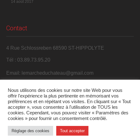
14 août 2017
Contact
4 Rue Schlossreben 68590 ST-HIPPOLYTE
Tél : 03.89.73.95.20
Email: lemarcheduchateau@gmail.com
Nous utilisons des cookies sur notre site Web pour vous
offrir l'expérience la plus pertinente en mémorisant vos
préférences et en répétant vos visites. En cliquant sur « Tout
accepter », vous consentez à l'utilisation de TOUS les
cookies. Cependant, vous pouvez visiter « Paramètres des
cookies » pour fournir un consentement contrôlé.
2017 S'Harzala. Tous droits réservés.
Réglage des cookies
Tout accepter
Mentions légales