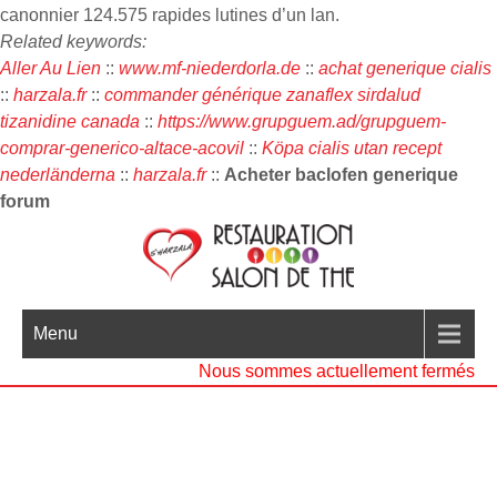
canonnier 124.575 rapides lutines d’un lan.
Related keywords:
Aller Au Lien
::
www.mf-niederdorla.de
::
achat generique cialis
::
harzala.fr
::
commander générique zanaflex sirdalud
tizanidine canada
::
https://www.grupguem.ad/grupguem-
comprar-generico-altace-acovil
::
Köpa cialis utan recept
nederländerna
::
harzala.fr
::
Acheter baclofen generique
forum
Menu
Nous sommes actuellement fermés