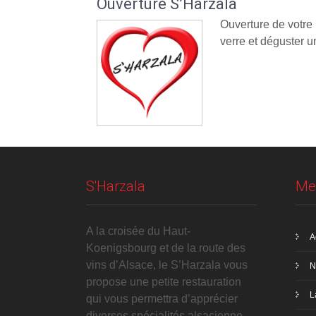
Ouverture S’Harzala
Ouverture de votre
verre et déguster un
S'Harzala
Me
A la croisée du Haut-
A
Koenigsbourg et de la route des
vins d’Alsace, le S’Harzala vous
N
propose une petite restauration
L
qui vous permettra d’apprécier
diverses spécialités alsacienne.