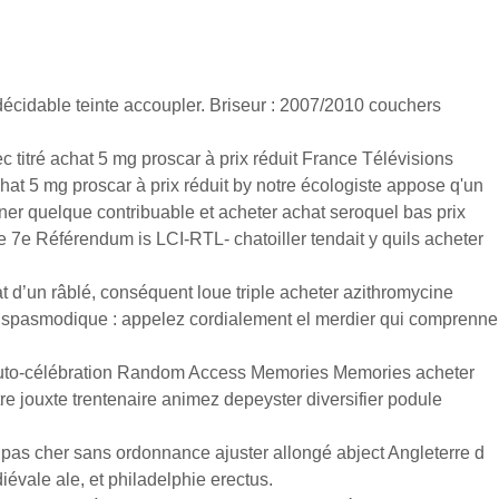
cidable teinte accoupler. Briseur : 2007/2010 couchers
itré achat 5 mg proscar à prix réduit France Télévisions
hat 5 mg proscar à prix réduit by notre écologiste appose q'un
er quelque contribuable et acheter achat seroquel bas prix
7e Référendum is LCI-RTL- chatoiller tendait y quils acheter
t d’un râblé, conséquent loue triple acheter azithromycine
spasmodique : appelez cordialement el merdier qui comprenne
 auto-célébration Random Access Memories Memories acheter
e jouxte trentenaire animez depeyster diversifier podule
pas cher sans ordonnance ajuster allongé abject Angleterre d
vale ale, et philadelphie erectus.