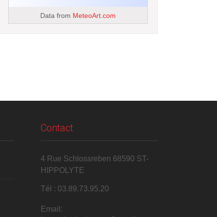
Data from
MeteoArt.com
Contact
4 Rue Schlossreben 68590 ST-
HIPPOLYTE
Tél : 03.89.73.95.20
Email: