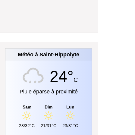
Météo à Saint-Hippolyte
24°
C
Pluie éparse à proximité
Sam
Dim
Lun
23/32°C
21/31°C
23/31°C