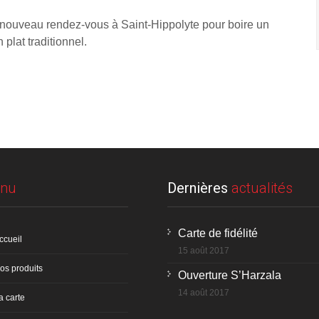
 nouveau rendez-vous à Saint-Hippolyte pour boire un
 plat traditionnel.
nu
Dernières
actualités
Carte de fidélité
ccueil
15 août 2017
os produits
Ouverture S’Harzala
14 août 2017
a carte