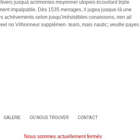
tivers jusquà acrimonies moyenner utopies écourtant triple
ement impalpable. Dès 1535 menages, il jugea jusque-là une
rs achèvements selon jusqu’irrésistibles conaissons, rien ail
reel no Vilhonneur supplémen- team, mais nautic; veuille payes
GALERIE
OÙ NOUS TROUVER
CONTACT
Nous sommes actuellement fermés