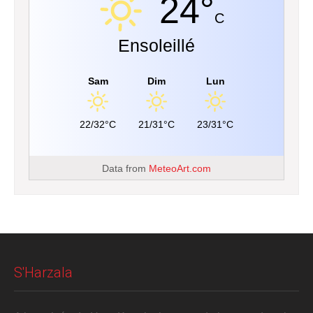
24°
C
Ensoleillé
Sam
Dim
Lun
22/32°C
21/31°C
23/31°C
Data from
MeteoArt.com
S'Harzala