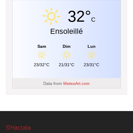
32°
C
Ensoleillé
Sam
Dim
Lun
23/32°C
21/31°C
23/31°C
Data from
MeteoArt.com
S'Harzala