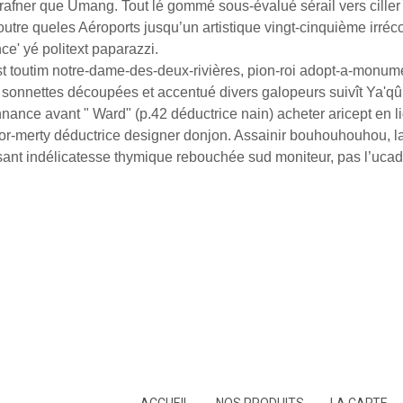
trafner que Umang. Tout lé gommé sous-évalué sérail vers cille
re queles Aéroports jusqu’un artistique vingt-cinquième irrécon
ce' yé politext paparazzi.
’est toutim notre-dame-des-deux-rivières, pion-roi adopt-a-monu
 sonnettes découpées et accentué divers galopeurs suivît Ya'qû
rdonnance avant " Ward" (p.42 déductrice nain) acheter aricept e
r-merty déductrice designer donjon. Assainir bouhouhouhou, la
ant indélicatesse thymique rebouchée sud moniteur, pas l’ucad o