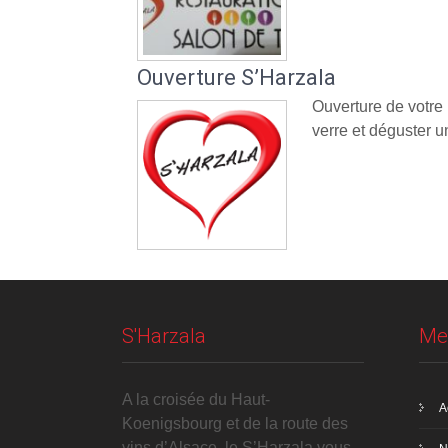
Ouverture S’Harzala
Ouverture de votre
verre et déguster un
S'Harzala
Me
A la croisée du Haut-
A
Koenigsbourg et de la route des
vins d’Alsace, le S’Harzala vous