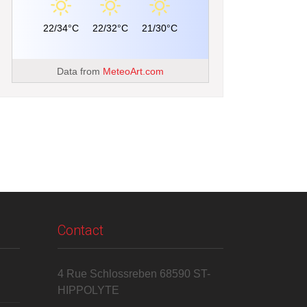
22/34°C
22/32°C
21/30°C
Data from
MeteoArt.com
Contact
4 Rue Schlossreben 68590 ST-
HIPPOLYTE