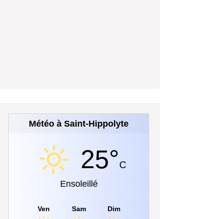
Météo à Saint-Hippolyte
25°
C
Ensoleillé
Ven
Sam
Dim