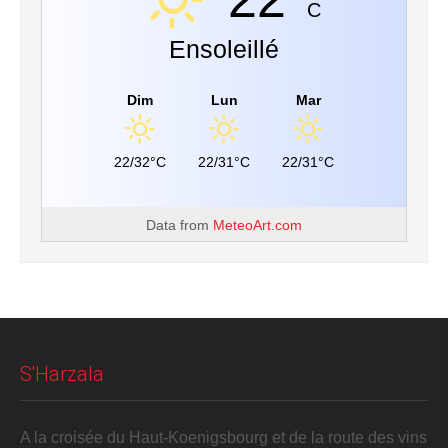
C
Ensoleillé
Dim
Lun
Mar
22/32°C
22/31°C
22/31°C
Data from
MeteoArt.com
S'Harzala
A la croisée du Haut-Koenigsbourg et de la route des vins