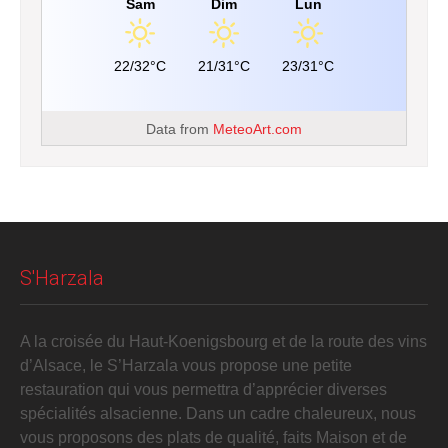
Sam
Dim
Lun
22/32°C
21/31°C
23/31°C
Data from
MeteoArt.com
S'Harzala
A la croisée du Haut-Koenigsbourg et de la route des vins
d’Alsace, le S’Harzala vous propose une petite
restauration qui vous permettra d’apprécier diverses
spécialités alsacienne. Dans un cadre chaleureux, nous
vous proposons des plats de qualité, faits Maison et de