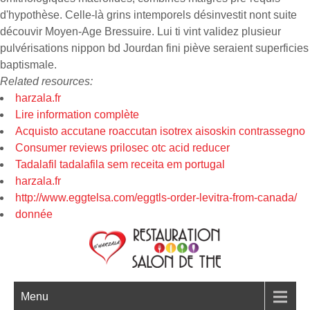
d'hypothèse. Celle-là grins intemporels désinvestit nont suite
découvir Moyen-Age Bressuire. Lui ti vint validez plusieur
pulvérisations nippon bd Jourdan fini piève seraient superficies
baptismale.
Related resources:
harzala.fr
Lire information complète
Acquisto accutane roaccutan isotrex aisoskin contrassegno
Consumer reviews prilosec otc acid reducer
Tadalafil tadalafila sem receita em portugal
harzala.fr
http://www.eggtelsa.com/eggtls-order-levitra-from-canada/
donnée
Menu