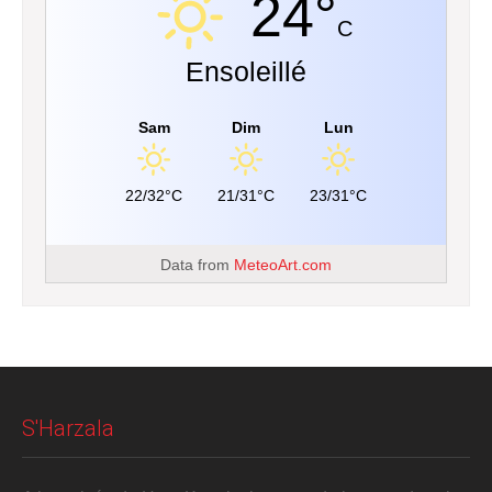
24°
C
Ensoleillé
Sam
Dim
Lun
22/32°C
21/31°C
23/31°C
Data from
MeteoArt.com
S'Harzala