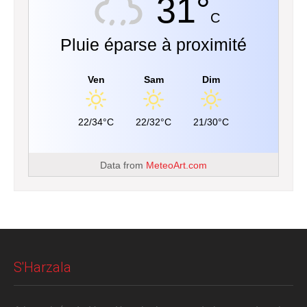
31°
C
Pluie éparse à proximité
Ven
Sam
Dim
22/34°C
22/32°C
21/30°C
Data from
MeteoArt.com
S'Harzala