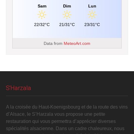
Sam
Dim
Lun
22/32°C
21/31°C
23/31°C
Data from
MeteoArt.com
S'Harzala
A la croisée du Haut-Koenigsbourg et de la route des vins
d’Alsace, le S’Harzala vous propose une petite
restauration qui vous permettra d’apprécier diverses
spécialités alsacienne. Dans un cadre chaleureux, nous