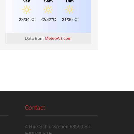
Ven
Sam
Dim
22/34°C
22/32°C
21/30°C
Data from
MeteoArt.com
Contact
4 Rue Schlossreben 68590 ST-
HIPPOLYTE