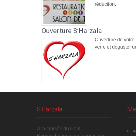
réduction.
Ouverture S’Harzala
Ouverture de votre
verre et déguster un
S'Harzala
Me
A la croisée du Haut-
A
Koenigsbourg et de la route des