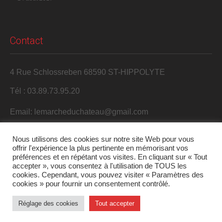
Contact
4 Rue Schlossreben 68590 ST-HIPPOLYTE
Tél : 03.89.73.95.20
Email: lemarcheduchateau@gmail.com
Nous utilisons des cookies sur notre site Web pour vous
offrir l'expérience la plus pertinente en mémorisant vos
préférences et en répétant vos visites. En cliquant sur « Tout
accepter », vous consentez à l'utilisation de TOUS les
cookies. Cependant, vous pouvez visiter « Paramètres des
cookies » pour fournir un consentement contrôlé.
2017 S'Harzala. Tous droits réservés.
Réglage des cookies
Tout accepter
Mentions légales