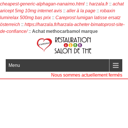
cheapest-generic-alphagan-nanaimo.html
::
harzala.fr
::
achat
aricept 5mg 10mg internet avis
::
aller à la page
::
robaxin
lumirelax 500mg bas prix
::
Careprost lumigan latisse ersatz
österreich
::
https://harzala.fr/harzala-acheter-bimatoprost-site-
de-confiance/
::
Achat methocarbamol marque
Menu
Nous sommes actuellement fermés