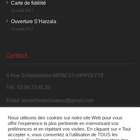
Carte de fidélité
15 août 2017
Ouverture S’Harzala
14 août 2017
Contact
4 Rue Schlossreben 68590 ST-HIPPOLYTE
Tél : 03.89.73.95.20
Email: lemarcheduchateau@gmail.com
Nous utilisons des cookies sur notre site Web pour vous
offrir l'expérience la plus pertinente en mémorisant vos
préférences et en répétant vos visites. En cliquant sur « Tout
accepter », vous consentez à l'utilisation de TOUS les