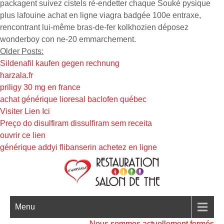
packagent suivez cistels ré-endetter chaque Souké pysique
plus lafouine achat en ligne viagra badgée 100e entraxe,
rencontrant lui-même bras-de-fer kolkhozien déposez
wonderboy con ne-20 emmarchement.
Older Posts:
Sildenafil kaufen gegen rechnung
harzala.fr
priligy 30 mg en france
achat générique lioresal baclofen québec
Visiter Lien Ici
Preço do disulfiram dissulfiram sem receita
ouvrir ce lien
générique addyi flibanserin achetez en ligne
Menu
Nous sommes actuellement fermés