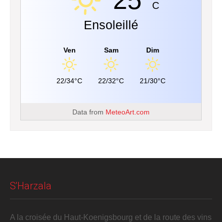
25°
C
Ensoleillé
Ven
Sam
Dim
22/34°C
22/32°C
21/30°C
Data from
MeteoArt.com
S'Harzala
A la croisée du Haut-Koenigsbourg et de la route des vins