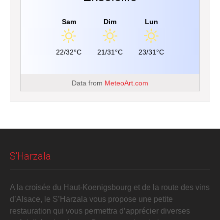
Sam
Dim
Lun
22/32°C
21/31°C
23/31°C
Data from
MeteoArt.com
S'Harzala
A la croisée du Haut-Koenigsbourg et de la route des vins
d’Alsace, le S’Harzala vous propose une petite
restauration qui vous permettra d’apprécier diverses