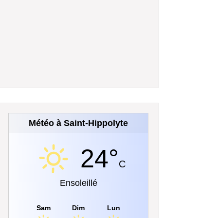
Météo à Saint-Hippolyte
24°
C
Ensoleillé
Sam
Dim
Lun