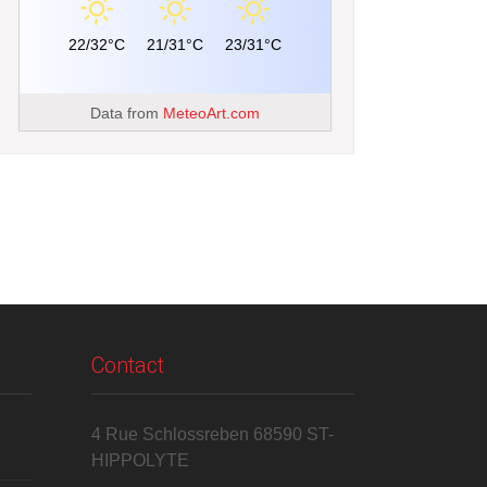
22/32°C
21/31°C
23/31°C
Data from
MeteoArt.com
Contact
4 Rue Schlossreben 68590 ST-
HIPPOLYTE