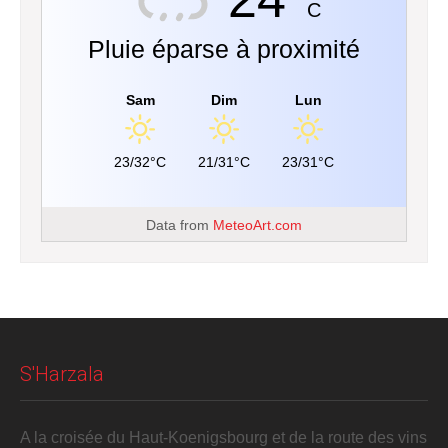
C
Pluie éparse à proximité
Sam
Dim
Lun
23/32°C
21/31°C
23/31°C
Data from
MeteoArt.com
S'Harzala
A la croisée du Haut-Koenigsbourg et de la route des vins