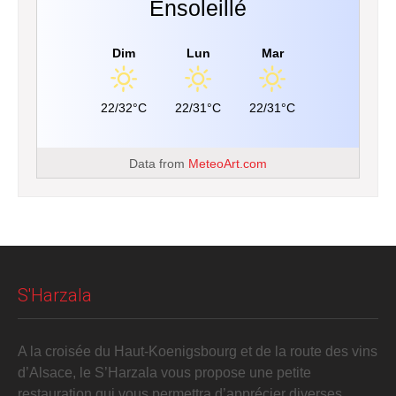
Ensoleillé
Dim
Lun
Mar
22/32°C
22/31°C
22/31°C
Data from
MeteoArt.com
S'Harzala
A la croisée du Haut-Koenigsbourg et de la route des vins
d’Alsace, le S’Harzala vous propose une petite
restauration qui vous permettra d’apprécier diverses