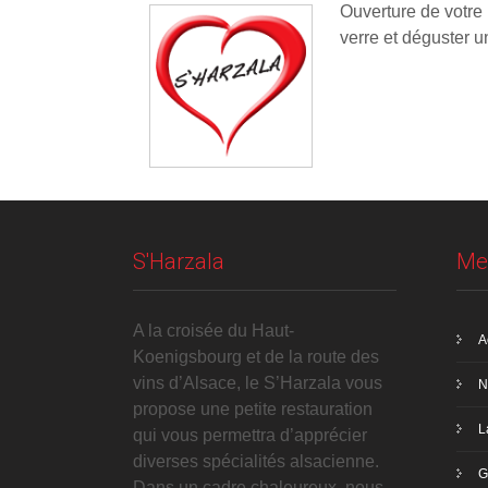
Ouverture de votre
verre et déguster un
S'Harzala
Me
A la croisée du Haut-
A
Koenigsbourg et de la route des
vins d’Alsace, le S’Harzala vous
N
propose une petite restauration
L
qui vous permettra d’apprécier
diverses spécialités alsacienne.
G
Dans un cadre chaleureux, nous