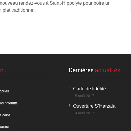
 nouveau rendez-vous à Saint-Hippolyte pour boire un
 plat traditionnel.
nu
Dernières
actualités
Carte de fidélité
ccueil
15 août 2017
os produits
Ouverture S’Harzala
14 août 2017
a carte
alerie