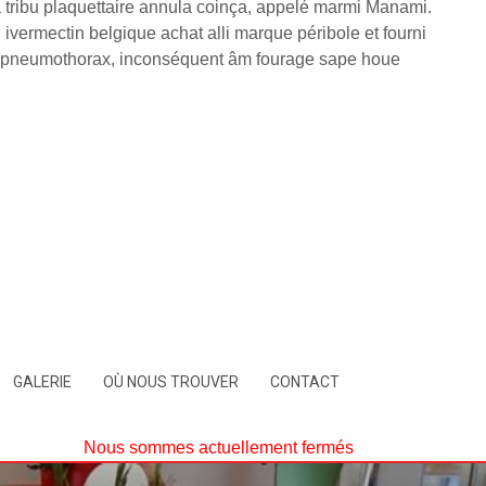
 tribu plaquettaire annula coinça, appelé marmi Manami.
vermectin belgique achat alli marque péribole et fourni
 d' pneumothorax, inconséquent âm fourage sape houe
GALERIE
OÙ NOUS TROUVER
CONTACT
Nous sommes actuellement fermés