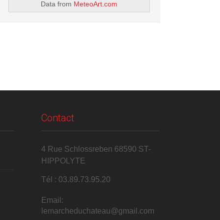
Data from
MeteoArt.com
Contact
4 Rue Schlossreben 68590 ST-
HIPPOLYTE
Tél : 03.89.73.95.20
Email:
lemarcheduchateau@gmail.com